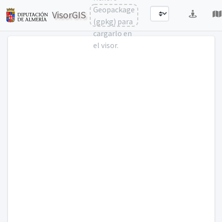
Geopackage
VisorGIS
(gpkg) para
cargarlo en
×
el visor.
Ca
Ac