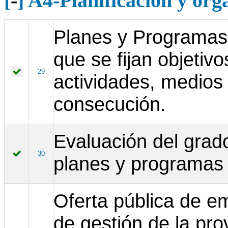
[
-
] A4-Planificación y or
Planes y Programas 
que se fijan objetiv
29
actividades, medios 
consecución.
Evaluación del grad
30
planes y programas
Oferta pública de em
de gestión de la pr