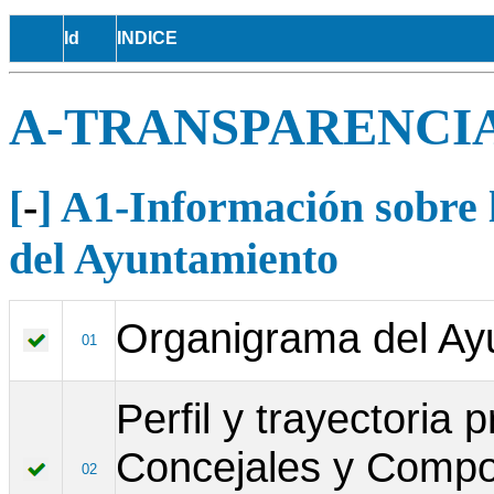
Id
INDICE
A-TRANSPARENCI
[
-
] A1-Información sobre l
del Ayuntamiento
Organigrama del Ay
01
Perfil y trayectoria 
Concejales y Compos
02