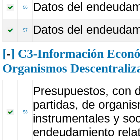
Datos del endeudami
56
Datos del endeudami
57
[
-
] C3-Información Econó
Organismos Descentraliza
Presupuestos, con de
partidas, de organi
58
instrumentales y so
endeudamiento relat