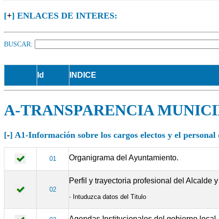
[
+
] ENLACES DE INTERES:
BUSCAR:
Id
INDICE
A-TRANSPARENCIA MUNICI
[
-
] A1-Información sobre los cargos electos y el persona
Organigrama del Ayuntamiento.
01
Perfil y trayectoria profesional del Alcalde
02
-
Intuduzca datos del Titulo
Agendas Institucionales del gobierno local.