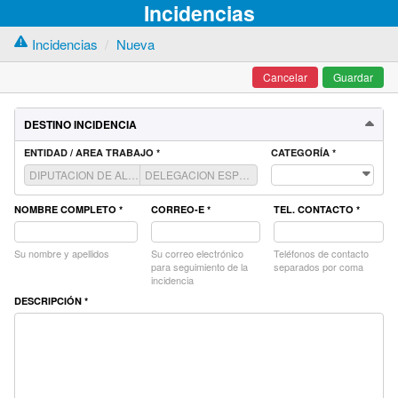
Incidencias
Incidencias
Nueva
Cancelar
Guardar
DESTINO INCIDENCIA
ENTIDAD / AREA TRABAJO *
CATEGORÍA *
DIPUTACION DE ALMERIA (P0400000F)
DELEGACION ESPECIAL DE DIGITALIZACION Y TRANSPARENCIA (D93003)
NOMBRE COMPLETO *
CORREO-E *
TEL. CONTACTO *
Su nombre y apellidos
Su correo electrónico
Teléfonos de contacto
para seguimiento de la
separados por coma
incidencia
DESCRIPCIÓN *