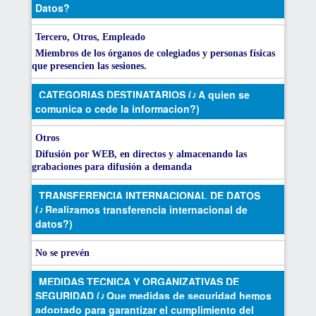
Datos?
Tercero, Otros, Empleado
Miembros de los órganos de colegiados y personas físicas
que presencien las sesiones.
CATEGORIAS DESTINATARIOS (¿A quien se
comunica o cede la informacion?)
Otros
Difusión por WEB, en directos y almacenando las
grabaciones para difusión a demanda
TRANSFERENCIA INTERNACIONAL DE DATOS
(¿Realizamos transferencia internacional de
datos?)
No se prevén
MEDIDAS TECNICA Y ORGANIZATIVAS DE
SEGURIDAD (¿Que medidas de seguridad hemos
adoptado para garantizar el cumplimiento del