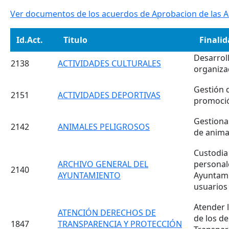
Ver documentos de los acuerdos de Aprobacion de las A
Id.Act.
Titulo
Finali
Desarroll
2138
ACTIVIDADES CULTURALES
organiza
Gestión 
2151
ACTIVIDADES DEPORTIVAS
promoció
Gestiona
2142
ANIMALES PELIGROSOS
de animal
Custodia
ARCHIVO GENERAL DEL
personale
2140
AYUNTAMIENTO
Ayuntamie
usuarios 
Atender l
ATENCIÓN DERECHOS DE
de los d
1847
TRANSPARENCIA Y PROTECCIÓN