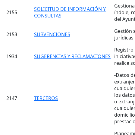
Gestionar
SOLICITUD DE INFORMACIÓN Y
2155
índole, r
CONSULTAS
del Ayun
Gestión 
2153
SUBVENCIONES
jurídicas
Registro 
1934
SUGERENCIAS Y RECLAMACIONES
iniciativ
realice s
-Datos de
extranjer
cualquie
los datos
2147
TERCEROS
o extranj
cualquie
domicilio
prestaci
Planeamie