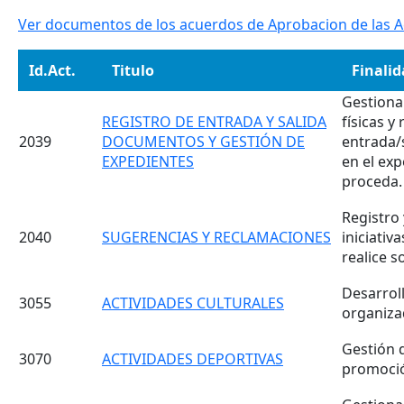
Ver documentos de los acuerdos de Aprobacion de las A
Id.Act.
Titulo
Finali
Gestiona
REGISTRO DE ENTRADA Y SALIDA
físicas y
2039
DOCUMENTOS Y GESTIÓN DE
entrada/
EXPEDIENTES
en el ex
proceda.
Registro 
2040
SUGERENCIAS Y RECLAMACIONES
iniciativ
realice s
Desarroll
3055
ACTIVIDADES CULTURALES
organiza
Gestión 
3070
ACTIVIDADES DEPORTIVAS
promoció