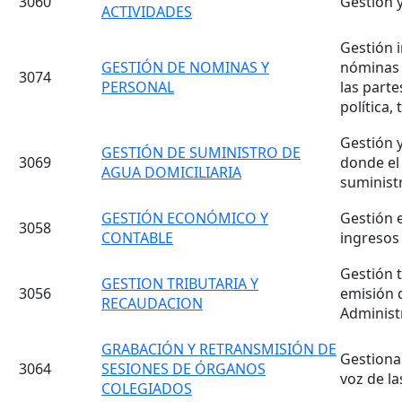
3060
Gestión y
ACTIVIDADES
Gestión i
GESTIÓN DE NOMINAS Y
nóminas 
3074
PERSONAL
las parte
política,
Gestión 
GESTIÓN DE SUMINISTRO DE
3069
donde el
AGUA DOMICILIARIA
suminist
GESTIÓN ECONÓMICO Y
Gestión e
3058
CONTABLE
ingresos 
Gestión t
GESTION TRIBUTARIA Y
3056
emisión d
RECAUDACION
Administ
GRABACIÓN Y RETRANSMISIÓN DE
Gestiona
3064
SESIONES DE ÓRGANOS
voz de la
COLEGIADOS