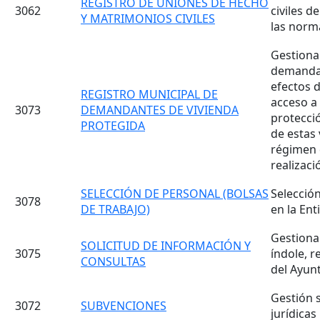
REGISTRO DE UNIONES DE HECHO
3062
civiles d
Y MATRIMONIOS CIVILES
las norma
Gestiona
demandan
efectos 
REGISTRO MUNICIPAL DE
acceso a
3073
DEMANDANTES DE VIVIENDA
protecci
PROTEGIDA
de estas
régimen 
realizaci
SELECCIÓN DE PERSONAL (BOLSAS
Selecció
3078
DE TRABAJO)
en la Ent
Gestionar
SOLICITUD DE INFORMACIÓN Y
3075
índole, r
CONSULTAS
del Ayun
Gestión 
3072
SUBVENCIONES
jurídicas