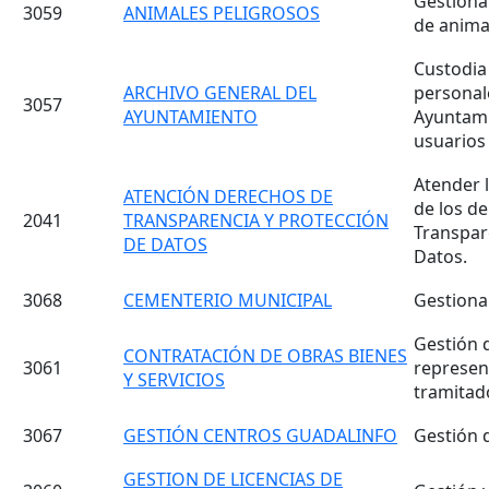
Gestiona
3059
ANIMALES PELIGROSOS
de animal
Custodia
ARCHIVO GENERAL DEL
personale
3057
AYUNTAMIENTO
Ayuntamie
usuarios 
Atender l
ATENCIÓN DERECHOS DE
de los d
2041
TRANSPARENCIA Y PROTECCIÓN
Transpar
DE DATOS
Datos.
3068
CEMENTERIO MUNICIPAL
Gestionar
Gestión 
CONTRATACIÓN DE OBRAS BIENES
3061
represen
Y SERVICIOS
tramitad
3067
GESTIÓN CENTROS GUADALINFO
Gestión 
GESTION DE LICENCIAS DE