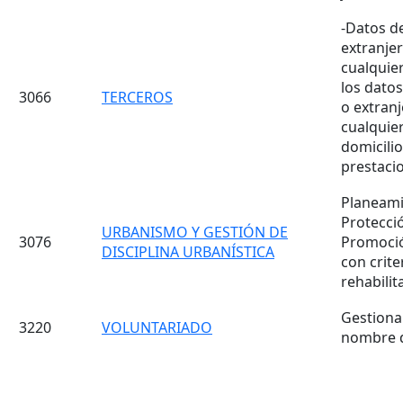
-Datos de
extranjer
cualquie
los datos
3066
TERCEROS
o extranj
cualquie
domicilio
prestaci
Planeamie
Protecció
URBANISMO Y GESTIÓN DE
3076
Promoció
DISCIPLINA URBANÍSTICA
con crite
rehabilit
Gestionar
3220
VOLUNTARIADO
nombre d