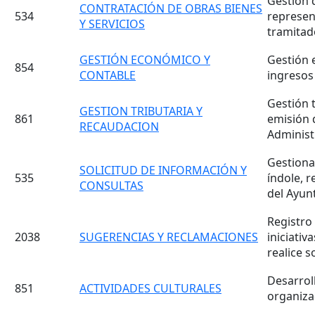
Gestión 
CONTRATACIÓN DE OBRAS BIENES
534
represen
Y SERVICIOS
tramitad
GESTIÓN ECONÓMICO Y
Gestión e
854
CONTABLE
ingresos 
Gestión t
GESTION TRIBUTARIA Y
861
emisión d
RECAUDACION
Administ
Gestiona
SOLICITUD DE INFORMACIÓN Y
535
índole, 
CONSULTAS
del Ayun
Registro
2038
SUGERENCIAS Y RECLAMACIONES
iniciati
realice s
Desarroll
851
ACTIVIDADES CULTURALES
organiza