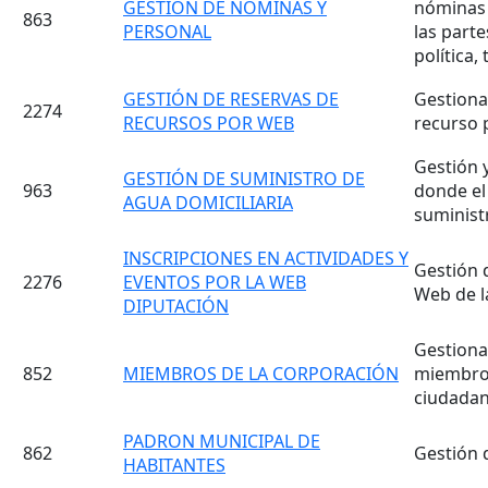
GESTIÓN DE NOMINAS Y
nóminas 
863
PERSONAL
las parte
política,
GESTIÓN DE RESERVAS DE
Gestionar
2274
RECURSOS POR WEB
recurso 
Gestión 
GESTIÓN DE SUMINISTRO DE
963
donde el
AGUA DOMICILIARIA
suminist
INSCRIPCIONES EN ACTIVIDADES Y
Gestión d
2276
EVENTOS POR LA WEB
Web de l
DIPUTACIÓN
Gestiona
852
MIEMBROS DE LA CORPORACIÓN
miembro d
ciudadan
PADRON MUNICIPAL DE
862
Gestión 
HABITANTES