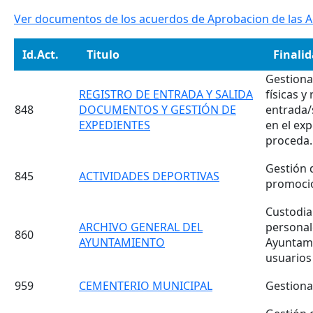
Ver documentos de los acuerdos de Aprobacion de las A
Id.Act.
Titulo
Finali
Gestiona
REGISTRO DE ENTRADA Y SALIDA
físicas 
848
DOCUMENTOS Y GESTIÓN DE
entrada/
EXPEDIENTES
en el ex
proceda.
Gestión 
845
ACTIVIDADES DEPORTIVAS
promoció
Custodia
ARCHIVO GENERAL DEL
personal
860
AYUNTAMIENTO
Ayuntami
usuarios
959
CEMENTERIO MUNICIPAL
Gestiona