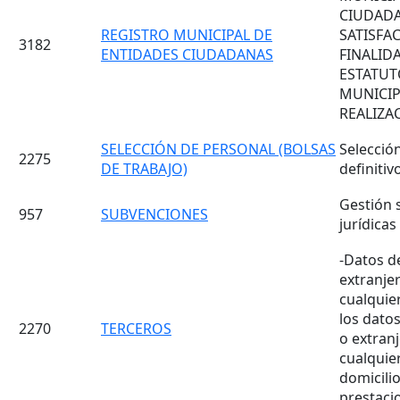
CIUDADA
REGISTRO MUNICIPAL DE
SATISFA
3182
ENTIDADES CIUDADANAS
FINALID
ESTATUT
MUNICIP
REALIZA
SELECCIÓN DE PERSONAL (BOLSAS
Selecció
2275
DE TRABAJO)
definitiv
Gestión 
957
SUBVENCIONES
jurídicas
-Datos de
extranje
cualquie
los datos
2270
TERCEROS
o extran
cualquie
domicilio
prestaci