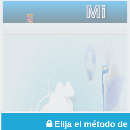
Mi
Carpet
Elija el método de 