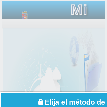
Mi
Carpet
Elija el método de 