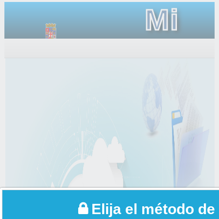
Mi
Carpet
Elija el método de 