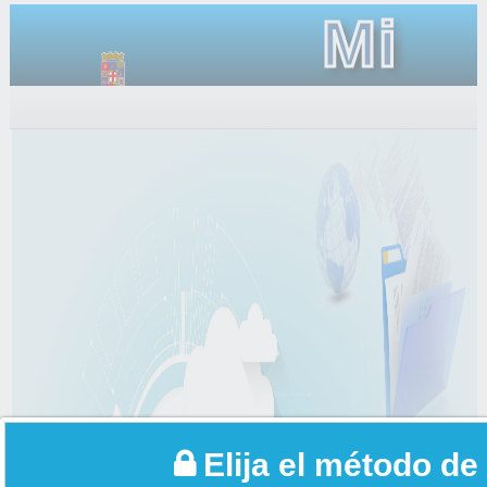
Mi
Carpet
Elija el método de 