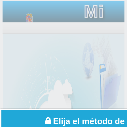
Mi
Carpet
Elija el método de 