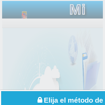
Mi
Carpet
Elija el método de 