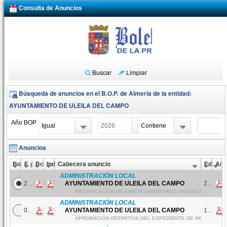
Ge
Consulta de Anuncios
BOP
ag
Buscar
Limpiar
Búsqueda de anuncios en el B.O.P. de Almería de la entidad:
AYUNTAMIENTO DE ULEILA DEL CAMPO
Año BOP
Texto
Anuncios
Boletín
F. publicación
Boletín
Indice
Cabecera anuncio
Edicto
Anu
ADMINISTRACIÓN LOCAL
2026/141
24/07/2026
AYUNTAMIENTO DE ULEILA DEL CAMPO
2058-2026
RECTIFICACIÓN DE ERROR OBSERVADO EN EDICTO NÚM. 17
ADMINISTRACIÓN LOCAL
2026/129
08/07/2026
AYUNTAMIENTO DE ULEILA DEL CAMPO
1876-2026
APROBACIÓN DEFINITIVA DEL EXPEDIENTE DE MODIFICACI