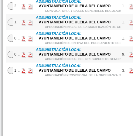
ADMINISTRACIÓN LOCAL
2026/119
23/06/2026
AYUNTAMIENTO DE ULEILA DEL CAMPO
1703-2026
CONVOCATORIA Y BASES GENERALES REGULADORAS DE SEL
ADMINISTRACIÓN LOCAL
2026/111
11/06/2026
AYUNTAMIENTO DE ULEILA DEL CAMPO
1588-2026
APROBACIÓN INICIAL DE LA MODIFICACIÓN DE CRÉDITOS N
ADMINISTRACIÓN LOCAL
2026/86
07/05/2026
AYUNTAMIENTO DE ULEILA DEL CAMPO
1223-2026
APROBACIÓN DEFINITIVA DEL PRESUPUESTO DEL EJERCICI
ADMINISTRACIÓN LOCAL
2026/67
09/04/2026
AYUNTAMIENTO DE ULEILA DEL CAMPO
919-2026
APROBACIÓN INICIAL DEL PRESUPUESTO GENERAL PARA E
ADMINISTRACIÓN LOCAL
2026/30
13/02/2026
AYUNTAMIENTO DE ULEILA DEL CAMPO
346-2026
APROBACIÓN PROVISIONAL DE LA ORDENANZA REGULADO
Usuario
Público
Perfil
Público
Entidad
DIPUTACIÓN DE A
1.1-SNA