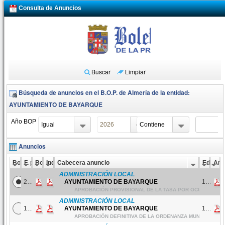
Ge
Consulta de Anuncios
BOP
ag
Buscar
Limpiar
Búsqueda de anuncios en el B.O.P. de Almería de la entidad:
AYUNTAMIENTO DE BAYARQUE
Año BOP
Texto
Anuncios
Boletín
F. publicación
Boletín
Indice
Cabecera anuncio
Edicto
Anu
ADMINISTRACIÓN LOCAL
2026/140
23/07/2026
AYUNTAMIENTO DE BAYARQUE
1905-2026
APROBACIÓN PROVISIONAL DE LA TASA POR OCUPACIÓN 
ADMINISTRACIÓN LOCAL
2026/134
15/07/2026
AYUNTAMIENTO DE BAYARQUE
1814-2026
APROBACIÓN DEFINITIVA DE LA ORDENANZA MUNICIPAL 